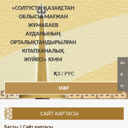
«СОЛТҮСТІК ҚАЗАҚСТАН
ОБЛЫСЫ МАҒЖАН
ЖҰМАБАЕВ
АУДАНЫНЫҢ
ОРТАЛЫҚТАНДЫРЫЛҒАН
КІТАПХАНАЛЫҚ
ЖҮЙЕСІ» КММ
A+
ҚАЗ
/
РУС
A
A-
МӘЗІР
САЙТ КАРТАСЫ
Басты
||
Сайт картасы