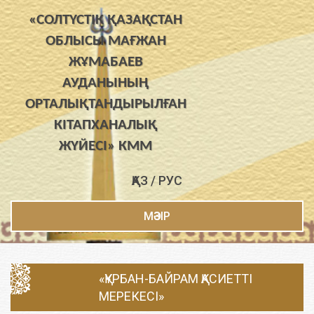
«СОЛТҮСТІК ҚАЗАҚСТАН
ОБЛЫСЫ МАҒЖАН
ЖҰМАБАЕВ
АУДАНЫНЫҢ
ОРТАЛЫҚТАНДЫРЫЛҒАН
КІТАПХАНАЛЫҚ
ЖҮЙЕСІ» КММ
ҚАЗ
/
РУС
МӘЗІР
«ҚҰРБАН-БАЙРАМ ҚАСИЕТТІ
МЕРЕКЕСІ»