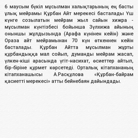
6 маусым бүкіл мұсылман халықтарының ең басты
ұлық мейрамы Құрбан Айт мерекесі басталады Үш
күнге созылатын мейрам жыл сайын хижра -
мұсылман күнтізбесі бойынша Зүлхижа айының
оныншы жұлдызында (Арафа күнінен кейін) және
Ораза айт мейрамынан 70 күн өткеннен кейін
басталады. Құрбан Айтта мұсылман жұрты
құрбандыққа мал сойып, думанды мейрам жасап,
үлкен-кіші арасында үгiт-насихат, өсиеттер айтып,
бір-біріне құрмет көрсетеді. Орталық кітапхананың
кітапханашысы А.Расқұлова «Құрбан-байрам
қасиетті мерекесі» атты бейнебаян дайындады.