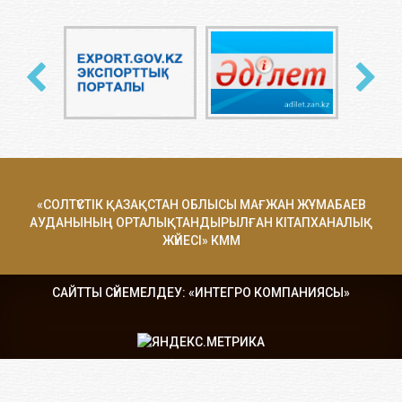
«СОЛТҮСТІК ҚАЗАҚСТАН ОБЛЫСЫ МАҒЖАН ЖҰМАБАЕВ
АУДАНЫНЫҢ ОРТАЛЫҚТАНДЫРЫЛҒАН КІТАПХАНАЛЫҚ
ЖҮЙЕСІ» КММ
САЙТТЫ СҮЙЕМЕЛДЕУ: «ИНТЕГРО КОМПАНИЯСЫ»