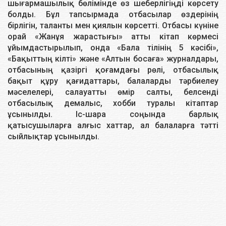
шығармашылық бөлімінде өз шеберлігіңді көрсету
болды. Бұл тапсырмада отбасылар өздерінің
бірлігін, таланты мен қиялын көрсетті. Отбасы күніне
орай «Жанұя жарастығы» атты кітап көрмесі
ұйымдастырылып, онда «Бала тілінің 5 кәсібі»,
«Бақыттың кілті» және «Алтын босаға» журналдары,
отбасының қазіргі қоғамдағы рөлі, отбасылық
бақыт құру қағидаттары, балаларды тәрбиелеу
мәселелері, салауатты өмір салты, белсенді
отбасылық демалыс, хобби туралы кітаптар
ұсынылды. Іс-шара соңында барлық
қатысушыларға алғыс хаттар, ал балаларға тәтті
сыйлықтар ұсынылды.