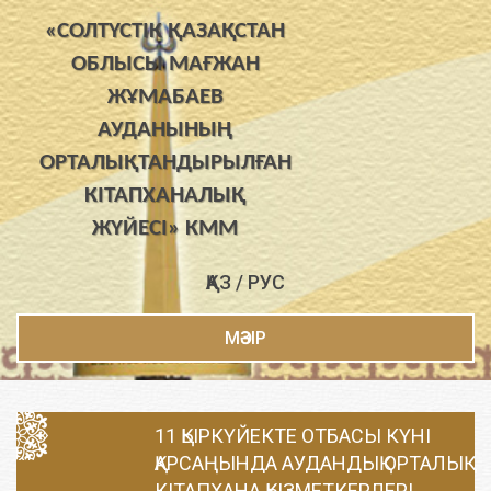
«СОЛТҮСТІК ҚАЗАҚСТАН
ОБЛЫСЫ МАҒЖАН
ЖҰМАБАЕВ
АУДАНЫНЫҢ
ОРТАЛЫҚТАНДЫРЫЛҒАН
КІТАПХАНАЛЫҚ
ЖҮЙЕСІ» КММ
ҚАЗ
/
РУС
МӘЗІР
11 ҚЫРКҮЙЕКТЕ ОТБАСЫ КҮНІ
ҚАРСАҢЫНДА АУДАНДЫҚ ОРТАЛЫҚ
КІТАПХАНА ҚЫЗМЕТКЕРЛЕРІ