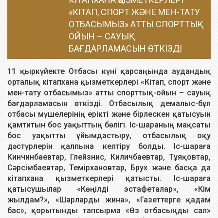
«КІТАП, СПОРТ ЖӘНЕ МЕН-ТАТУ
ОТБАСЫМЫЗ» АТТЫ СПОРТТЫҚ-
ОЙЫН – САУЫҚ
БАҒДАРЛАМАСЫН ӨТКІЗДІ
11 қыркүйекте Отбасы күні қарсаңында аудандық
орталық кітапхана қызметкерлері «Кітап, спорт және
мен-тату отбасымыз» атты спорттық-ойын – сауық
бағдарламасын өткізді. Отбасылық демалыс-бұл
отбасы мүшелерінің ерікті және бірлескен қатысуын
қамтитын бос уақыттың бөлігі. Іс-шараның мақсаты
бос уақытты ұйымдастыру, отбасылық оқу
дәстүрлерін қалпына келтіру болды. Іс-шараға
Кинчинбаевтар, Глейзнис, Киличбаевтар, Тұяқовтар,
Сәрсімбаевтар, Темірхановтар, Брух және басқа да
кітапхана қызметкерлері қатысты. Іс-шараға
қатысушылар «Көңілді эстафеталар», «Кім
жылдам?», «Шарларды жина», «Газеттерге қадам
бас», қорытынды тапсырма «Өз отбасыңды сал»