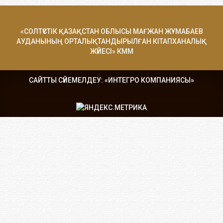
«СОЛТҮСТІК ҚАЗАҚСТАН ОБЛЫСЫ МАҒЖАН ЖҰМАБАЕВ
АУДАНЫНЫҢ ОРТАЛЫҚТАНДЫРЫЛҒАН КІТАПХАНАЛЫҚ
ЖҮЙЕСІ» КММ
САЙТТЫ СҮЙЕМЕЛДЕУ: «ИНТЕГРО КОМПАНИЯСЫ»