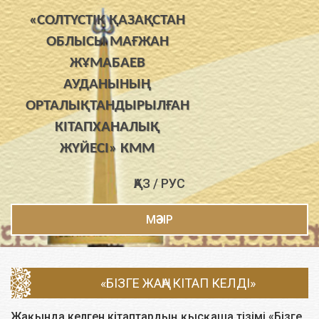
«СОЛТҮСТІК ҚАЗАҚСТАН
ОБЛЫСЫ МАҒЖАН
ЖҰМАБАЕВ
АУДАНЫНЫҢ
ОРТАЛЫҚТАНДЫРЫЛҒАН
КІТАПХАНАЛЫҚ
ЖҮЙЕСІ» КММ
ҚАЗ
/
РУС
МӘЗІР
«БІЗГЕ ЖАҢА КІТАП КЕЛДІ»
Жақында келген кітаптардың қысқаша тізімі «Бізге