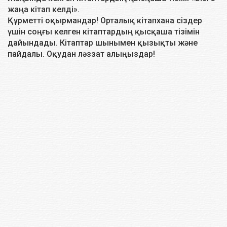
жаңа кітап келді».
Құрметті оқырмандар! Орталық кітапхана сіздер
үшін соңғы келген кітаптардың қысқаша тізімін
дайындады. Кітаптар шынымен қызықты және
пайдалы. Оқудан ләззат алыңыздар!