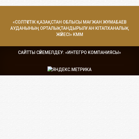
«СОЛТҮСТІК ҚАЗАҚСТАН ОБЛЫСЫ МАҒЖАН ЖҰМАБАЕВ
АУДАНЫНЫҢ ОРТАЛЫҚТАНДЫРЫЛҒАН КІТАПХАНАЛЫҚ
ЖҮЙЕСІ» КММ
САЙТТЫ СҮЙЕМЕЛДЕУ: «ИНТЕГРО КОМПАНИЯСЫ»