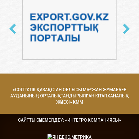
«СОЛТҮСТІК ҚАЗАҚСТАН ОБЛЫСЫ МАҒЖАН ЖҰМАБАЕВ
АУДАНЫНЫҢ ОРТАЛЫҚТАНДЫРЫЛҒАН КІТАПХАНАЛЫҚ
ЖҮЙЕСІ» КММ
САЙТТЫ СҮЙЕМЕЛДЕУ: «ИНТЕГРО КОМПАНИЯСЫ»