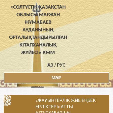
«СОЛТҮСТІК ҚАЗАҚСТАН
ОБЛЫСЫ МАҒЖАН
ЖҰМАБАЕВ
АУДАНЫНЫҢ
ОРТАЛЫҚТАНДЫРЫЛҒАН
КІТАПХАНАЛЫҚ
ЖҮЙЕСІ» КММ
ҚАЗ
/
РУС
МӘЗІР
«ЖАУЫНГЕРЛІК ЖӘНЕ ЕҢБЕК
ЕРЛІКТЕРІ» АТТЫ
КІТАПХАБАРШЫ