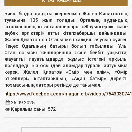
Биыл біздің даңқты жерлесіміз Жәлел Қизатовтың
туғанына 105 жыл толады. Орталық аудандық
кітапхананың кітапханашылары «Жауынгерлік және
еңбек ерліктері» атты кітапхабаршы дайындады.
Жәлел Қизатов өз Отаны мен халқын аяусыз сүйген
Кеңес Одағының батыры болып табылады. Ұлы
Отан соғысы жылдарында және бейбіт уақытта,
жауапты лауазымдарда жұмыс істегені арқылы
дәлелдеді. Біз осындай адамдар туралы айтуымыз
керек. Жәлел Қизатов «Өмір мен өлім», «Өмір
өткелдері» кітаптарының, «Ақан батыр» деректі
поэмасының авторы ретінде де танымал.
https://www.facebook.com/magan.crb/videos/754303074
25.09.2025
Қаралым саны: 572